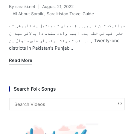
By
saraiki.net
August 21, 2022
Posted
All About Saraiki
,
Saraikistan Travel Guide
by
Posted
in
سرائیکستان تریویہہ ضلعیاں تے مشتمل ہک تاریخی تے
جغرافیائی خطہ ہے۔ ایہہ وادی سندھ دا بالائی میدان
ہے۔ انب تے پنڈ ایندیاں خاص سنڄاݨ ہن Twenty-one
districts in Pakistan's Punjab…
Read More
Search Folk Songs